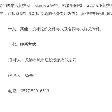
2年的成活养护期，期满后无病害、枯萎等问题，无息退还养护质
中，供应商需出具对应金额的税务专用发票)。其他未明确事项
十
六
、其他
：投标报价文件格式及合同格式详见附件。
十
七、
联系方式：
招 标人：龙港市城市建设发展有限公司
联 系人：杨先生
电 话：0577-59916613