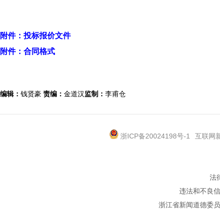
附件：投标报价文件
附件：合同格式
编辑：
钱贤豪
责编：
金道汉
监制：
李甫仓
浙ICP备20024198号-1
互联网新
法
违法和不良信息
浙江省新闻道德委员会