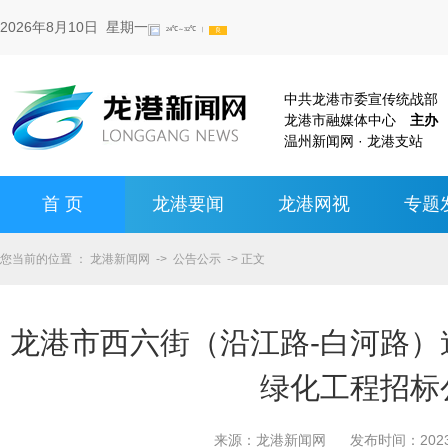
2026年8月10日 星期一
中共龙港市委宣传统战
龙港市融媒体中心
主办
温州新闻网 · 龙港支站
首 页
龙港要闻
龙港网视
专题
您当前的位置 ：
龙港新闻网
->
公告公示
-> 正文
龙港市西六街（沿江路-白河路）
绿化工程招标
来源：
龙港新闻网
发布时间：
20