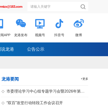
grmtzx@163.com
闻APP
龙港发布
视频号
抖音号
微博
图说龙港
公告公示
龙港要闻
+更多
◇
市委理论学习中心组专题学习会暨2026年第五场“龙港大讲坛”报告会举行
◇
“双百”攻坚行动转段工作会议召开