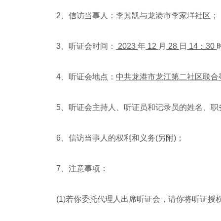
2、信访当事人：
李其凯
与
龙港市李家垟社区
；
3、听证会时间：
2023
年
12
月
28
日
14：30
4、听证会地点：
中共龙港市龙江第二社区联合
5、听证会主持人、听证员和记录员的姓名、职务
6、信访当事人的权利和义务(另附)；
7、注意事项：
(1)若你委托代理人出席听证会，请你将听证授权