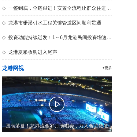
◇
一签到底，全链跟进！安置全流程让群众住进“幸福里”
◇
龙港市珊溪引水工程关键管道区间顺利贯通
◇
投资动能持续迸发！1～6月龙港民间投资增速位居温州第一
◇
龙港夏粮收购进入尾声
龙港网视
+更多
圆满落幕！龙港流金岁月演唱会，万人合唱致敬