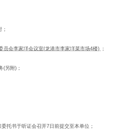
时；
委员会李家垟会议室(龙港市李家垟菜市场4楼)
；
(另附)；
委托书于听证会召开7日前提交至本单位；