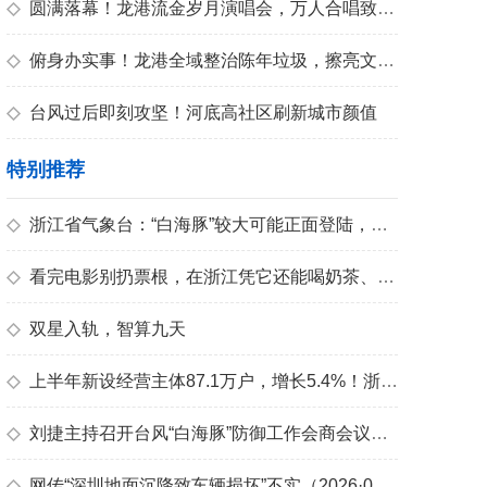
青春
◇
圆满落幕！龙港流金岁月演唱会，万人合唱致敬青春
◇
俯身办实事！龙港全域整治陈年垃圾，擦亮文明底色
◇
台风过后即刻攻坚！河底高社区刷新城市颜值
特别推荐
◇
浙江省气象台：“白海豚”较大可能正面登陆，风雨影响时间长
◇
看完电影别扔票根，在浙江凭它还能喝奶茶、逛景区
◇
双星入轨，智算九天
◇
上半年新设经营主体87.1万户，增长5.4%！浙江创业活力从哪来？
◇
刘捷主持召开台风“白海豚”防御工作会商会议强调 立足最不利局面做最充分准备 扎实做好防汛防台各项工作
◇
网传“深圳地面沉降致车辆损坏”不实（2026·08·06）