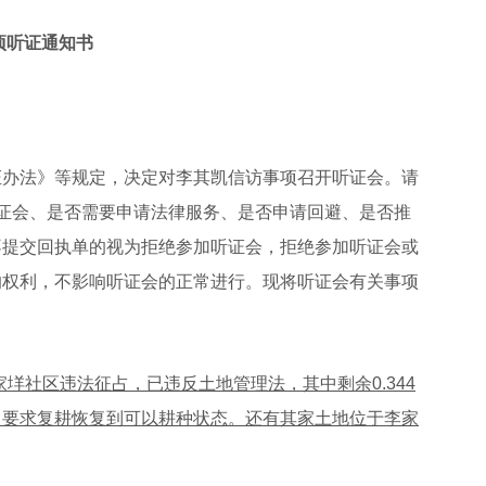
项听证通知书
办法》等规定，决定对李其凯信访事项召开听证会。请
证会、是否需要申请法律服务、是否申请回避、是否推
不提交回执单的视为拒绝参加听证会，拒绝参加听证会或
的权利，不影响听证会的正常进行。现将听证会有关事项
家垟社区违法征占，已违反土地管理法，其中剩余
0.344
，要求复耕恢复到可以耕种状态。还有其家土地位于李家