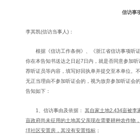
信访事
李其凯(信访当事人)：
根据《信访工作条例》、《浙江省信访事项听证
你在本告知书送达之日起7日内，就是否同意参加听
荐听证员等内容，填写好回执单并提交至本单位。
无正当理由不参加听证会的，视为放弃参加听证会
告知如下：
1、信访事由及依据：
其自家土地
2.434
亩被李
亩政府尚未征用的土地其父亲现在需要耕种农作物
垟社区安置房，其没有安置指标
；