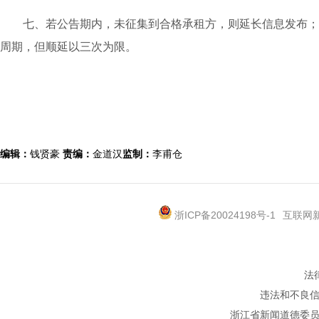
七、若公告期内，未征集到合格承租方，则延长信息发布；不
周期，但顺延以三次为限。
编辑：
钱贤豪
责编：
金道汉
监制：
李甫仓
浙ICP备20024198号-1
互联网新
法
违法和不良信息
浙江省新闻道德委员会