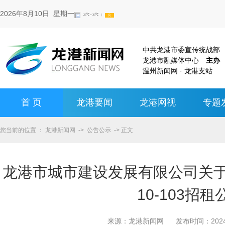
2026年8月10日 星期一
中共龙港市委宣传统战
龙港市融媒体中心
主办
温州新闻网 · 龙港支站
首 页
龙港要闻
龙港网视
专题
您当前的位置 ：
龙港新闻网
->
公告公示
-> 正文
龙港市城市建设发展有限公司关
10-103招租
来源：
龙港新闻网
发布时间：
20