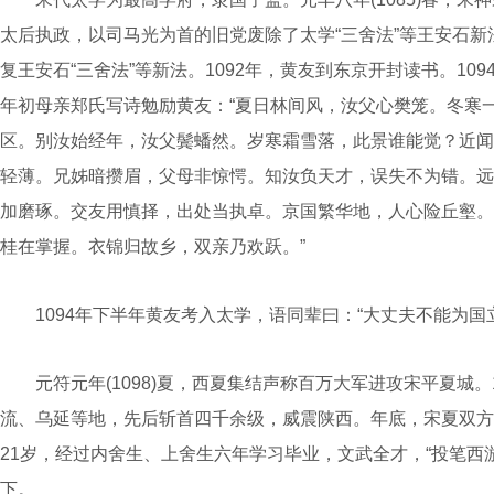
太后执政，以司马光为首的旧党废除了太学“三舍法”等王安石新法
复王安石“三舍法”等新法。1092年，黄友到东京开封读书。109
年初母亲郑氏写诗勉励黄友：“夏日林间风，汝父心樊笼。冬寒
区。别汝始经年，汝父鬓蟠然。岁寒霜雪落，此景谁能觉？近闻
轻薄。兄姊暗攒眉，父母非惊愕。知汝负天才，误失不为错。远
加磨琢。交友用慎择，出处当执卓。京国繁华地，人心险丘壑。
桂在掌握。衣锦归故乡，双亲乃欢跃。”
1094年下半年黄友考入太学，语同辈曰：“大丈夫不能为国
元符元年(1098)夏，西夏集结声称百万大军进攻宋平夏城。
流、乌延等地，先后斩首四千余级，威震陕西。年底，宋夏双方终
21岁，经过内舍生、上舍生六年学习毕业，文武全才，“投笔西
下。