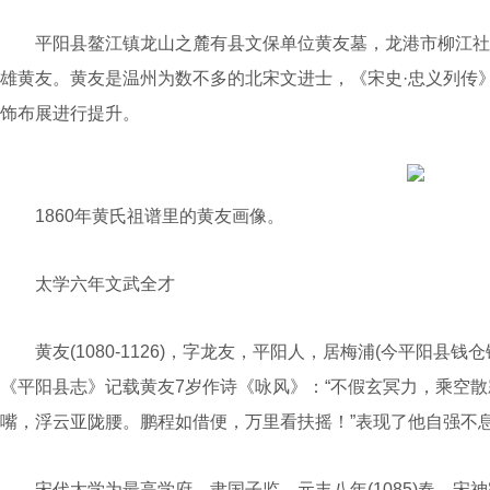
平阳县鳌江镇龙山之麓有县文保单位黄友墓，龙港市柳江社
雄黄友。黄友是温州为数不多的北宋文进士，《宋史·忠义列传
饰布展进行提升。
1860年黄氏祖谱里的黄友画像。
太学六年文武全才
黄友(1080-1126)，字龙友，平阳人，居梅浦(今平阳县钱
《平阳县志》记载黄友7岁作诗《咏风》：“不假玄冥力，乘空
嘴，浮云亚陇腰。鹏程如借便，万里看扶摇！”表现了他自强不
宋代太学为最高学府，隶国子监。元丰八年(1085)春，宋神