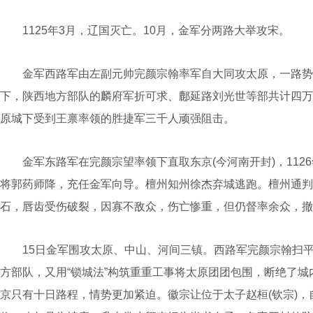
1125年3月，辽国灭亡。10月，金军分两路大举攻宋。
金军西路军由左副元帅完颜宗翰率军自大同攻太原，一路势如
下，陕西地方部队的麟府军折可求、鄜延路刘光世等部共计四万
原城下受到王禀率领的胜捷军三千人顽强阻击。
金军东路军在完颜宗望率领下直取东京(今河南开封)，112
将郭药师降，充任金军向导。檀州知州徐杰弃城逃跑。檀州通判
石，唇齿受伤破裂，因寡不敌众，伤亡惨重，但仍督率余众，撤
15日金军围攻太原、中山、河间三镇。西路军完颜宗翰扫平
方部队，又用“锁城法”构筑重重工事将太原团团包围，断绝了城
京只有十日路程，情势更加紧迫。徽宗让位于太子赵桓(钦宗)