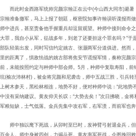
而此时金西路军统帅完颜宗翰正在云中(今山西大同市)避暑
宗翰准备撤军，马上上报了朝廷，枢密院知事许翰误听谍报而做
师中进兵，甚至责备他手握重兵却逗留观望。种师中接到命令之
大罪，我自小从军，征战多年，到老了还要担这个罪名吗？”于
部队轻装出发，同时写信约定姚古、张灏两军分道俱进。然而，
里的距离了，惧敌怯战的姚古部将焦安节谎报军情，奏称完颜宗
前，未能按照约定与种师中部会师。5月，种师中复取寿阳，前
坑(榆次沛林村)，被金将完颜和尼袭击，师中五战三胜，引兵转
上树木参天，黑松林相连，地势不好，便对种师中说：“此地势
中没有采纳建议。黄友仰天长叹：“大势去矣！”次日拂晓，金
军粮短缺，士气低落。金兵先集中攻右军，右军溃，而前军也奔
师中独以麾下死战，从卯时至巳时，发神臂弓射退金兵，但
百余人。师中身被四创，力竭斗死。黄友率军死战，企图挽回败