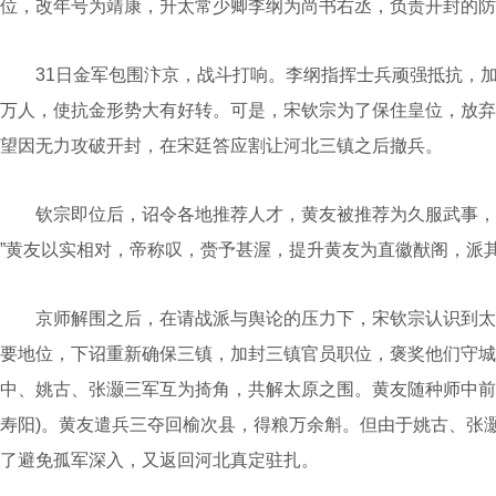
位，改年号为靖康，升太常少卿李纲为尚书右丞，负责开封的防
31日金军包围汴京，战斗打响。李纲指挥士兵顽强抵抗，加
万人，使抗金形势大有好转。可是，宋钦宗为了保住皇位，放弃
望因无力攻破开封，在宋廷答应割让河北三镇之后撤兵。
钦宗即位后，诏令各地推荐人才，黄友被推荐为久服武事，筹
”黄友以实相对，帝称叹，赍予甚渥，提升黄友为直徽猷阁，派
京师解围之后，在请战派与舆论的压力下，宋钦宗认识到太原
要地位，下诏重新确保三镇，加封三镇官员职位，褒奖他们守城
中、姚古、张灏三军互为掎角，共解太原之围。黄友随种师中前
寿阳)。黄友遣兵三夺回榆次县，得粮万余斛。但由于姚古、张
了避免孤军深入，又返回河北真定驻扎。