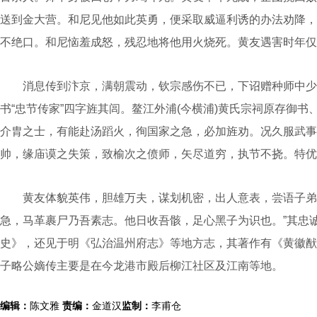
送到金大营。和尼见他如此英勇，便采取威逼利诱的办法劝降，
不绝口。和尼恼羞成怒，残忍地将他用火烧死。黄友遇害时年仅
消息传到汴京，满朝震动，钦宗感伤不已，下诏赠种师中少
书“忠节传家”四字旌其闾。鳌江外浦(今横浦)黄氏宗祠原存御书
介胄之士，有能赴汤蹈火，徇国家之急，必加旌劝。况久服武事
帅，缘庙谟之失策，致榆次之偾师，矢尽道穷，执节不挠。特优
黄友体貌英伟，胆雄万夫，谋划机密，出人意表，尝语子弟曰
急，马革裹尸乃吾素志。他日收吾骸，足心黑子为识也。”其忠
史》，还见于明《弘治温州府志》等地方志，其著作有《黄徽猷
子略公嫡传主要是在今龙港市殿后柳江社区及江南等地。
编辑：
陈文雅
责编：
金道汉
监制：
李甫仓