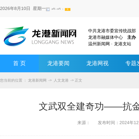
2026年8月10日 星期一
中共龙港市委宣传统战
龙港市融媒体中心
主办
温州新闻网 · 龙港支站
首 页
龙港要闻
龙港网视
专题
您当前的位置 ：
龙港新闻网
->
人文龙港
-> 正文
文武双全建奇功——抗
来源：
发布时间：
2024年1