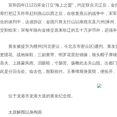
宣和四年(1122)宋金订立“海上之盟”，约定联合灭辽后，金
骨打把辽天祚帝赶到燕山以西之后，在收复燕云的战争中，宋军
合的谈判中，达成协议：金国只将太行山以南燕京及六州(涿州
交割给宋；宋每年除向金移交原来给辽的五十万岁币外，还须补
黄友被提升为檀州(河北密云，今北京市密云区)通判。黄友妻
更团花、战袍袜鞋，三副黄带。明罗花里肚锦缘，狼头帽子厚绫
吾夫、上路蒙风雨。泪眼暗，寸肠苦。扬鞭此去关山阻。出都门
此是分旧去处。临去也，殷勤祝付。王事维艰身莫惜，便拓开、
位于龙港市龙港大道的黄友纪念馆。
太原解围以身殉国