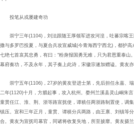
投笔从戎屡建奇功
崇宁三年(1104)，刘法跟随王厚领军进攻河湟，吐蕃宗喀王国
撒与多罗巴投夏，与夏合兵攻宣威城(今青海西宁西北)，都护
七绝七首哀其忠勇，有曰：“粉身报国勇无难，只为君恩重泰山
幕府奏功，不及永年，其子奏上此诗，宋徽宗遂加赠谥。黄友亦
崇宁五年(1106)，27岁的黄友登进士第，先后担任永嘉、瑞
二年(1120)十月，方腊起事，攻入杭州。婺州兰溪县灵山峒
童贯任江、淮、荆、浙等路宣抚使，谭稹任两浙路制置使，调集
镇压。宣和三年正月，童贯、谭稹分兵两路，由王禀、刘镇等分
合。黄友为宣抚司幕官，同诸将收复失地，所至披靡。黄友摄兰