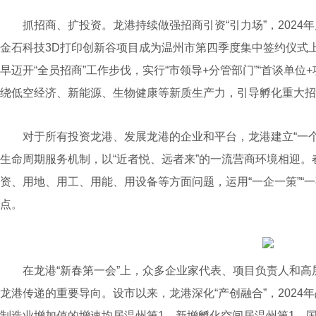
抓招商、扩投资。龙港持续做强招商引资“引力场”，2024年
金石科技3D打印创新谷项目成为温州市第四季度集中签约仪式
早迈开“全员招商”工作步伐，实行“市领导+分管部门”“首谈单
绕低空经济、新能源、生物健康等新质生产力，引导孵化重大招
对于所有投资龙港、发展龙港的企业和平台，龙港建立“一个
生命周期服务机制，以“近者悦、远者来”的一流营商环境相迎
资、用地、用工、用能、用设备等方面问题，运用“一企一策”“
点。
在龙港“新春第一会”上，众多企业家代表、项目负责人和高
龙港传递的重要导向。设市以来，龙港深化“产创融合”，202
制造业增加值的增速均居温州第1，新增孵化空间居温州第1。