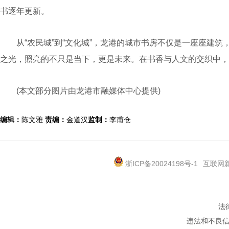
书逐年更新。
从“农民城”到“文化城”，龙港的城市书房不仅是一座座建筑
之光，照亮的不只是当下，更是未来。在书香与人文的交织中，
(本文部分图片由龙港市融媒体中心提供)
编辑：
陈文雅
责编：
金道汉
监制：
李甫仓
浙ICP备20024198号-1
互联网新
法
违法和不良信息