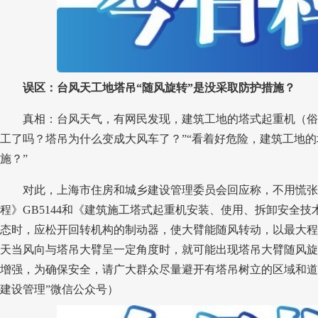
误区：台风天工地塔吊“随风旋转”是没采取防护措施？
真相：台风天气，有网民发现，建筑工地的塔式起重机（俗称
工了吗？塔吊为什么变成大风车了？”“看着好危险，建筑工地
施？”
对此，上海市住房和城乡建设管理委员会回应称，
不用慌张
程》GB5144和《建筑施工塔式起重机安装、使用、拆卸安全技术
态时，应松开回转机构的制动器，使大臂能随风转动，以最大程
天当风向与塔吊大臂呈一定角度时，就可能出现塔吊大臂随风旋
增强，为确保安全，请广大群众尽量避开有塔吊树立的区域和道
建设管理”微信公众号）