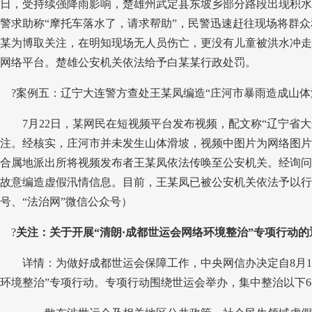
日，受持续强降雨影响，楚雄州武定县东坡乡部分路段出现积水
警求助称“摩托车落水了，请求帮助”，民警迅速赶往现场将群
某为博取关注，在明知现场无人员伤亡，更没有儿童被洪水冲走
网络平台。楚雄公安机关依法给予白某某行政处罚。
?
案例五：辽宁大连警方查处王某凤编造“庄河市暴雨造成山体
7月22日，某网民在短视频平台发布视频，配文称“辽宁省大
注。经核实，庄河市并未发生山体滑坡，视频中图片为网络图片
合属地派出所将视频发布者王某凤依法传唤至公安机关。经询问
故意编造虚假汛情信息。目前，王某凤已被公安机关依法予以行
号、“法治网”微信公众号）
?
关注：关于开展“清朗·成都世运会网络环境整治”专项行动的
详情：为做好成都世运会保障工作，中央网信办决定自8月1日
环境整治”专项行动。专项行动围绕世运会举办，集中整治以下