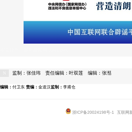
本文转自：
温州新闻网 66wz.com
监制：张佳玮
责任编辑：叶双莲
编辑：张湉
N
编辑：
付卫东
责编：
金道汉
监制：
李甫仓
浙ICP备20024198号-1
互联网新