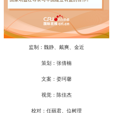
监制：魏静、戴爽、金近
策划：张倩楠
文案：娄珂馨
视觉：陈佳杰
校对：任丽君、位树理