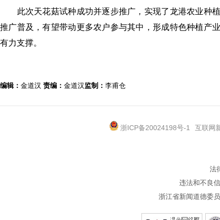
此次天花菇试种成功并逐步推广，实现了龙港农业种植
推广普及，有望带动更多农户参与其中，形成特色种植产
有力支撑。
编辑：
金道汉
责编：
金道汉
监制：
李甫仓
浙ICP备20024198号-1
互联网新
法
违法和不良信息
浙江省新闻道德委员会