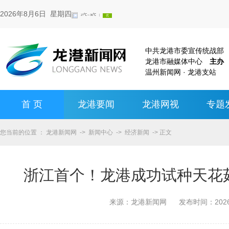
2026年8月6日 星期四
中共龙港市委宣传统战
龙港市融媒体中心
主办
温州新闻网 · 龙港支站
首 页
龙港要闻
龙港网视
专题
您当前的位置 ：
龙港新闻网
->
新闻中心
->
经济新闻
-> 正文
浙江首个！龙港成功试种天花
来源：
龙港新闻网
发布时间：
20