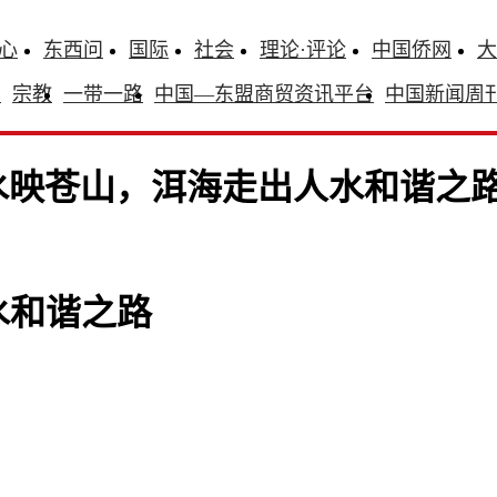
心
东西问
国际
社会
理论·评论
中国侨网
大
识
宗教
一带一路
中国—东盟商贸资讯平台
中国新闻周
水映苍山，洱海走出人水和谐之
水和谐之路