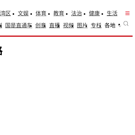
湾区
文娱
体育
教育
法治
健康
生活
刊
国是直通车
创意
直播
视频
图片
专栏
各地
路