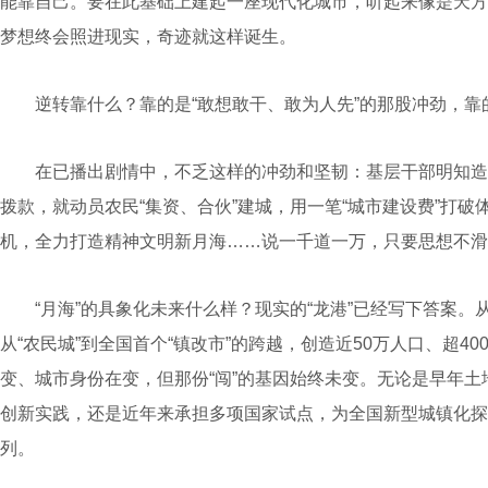
能靠自己。要在此基础上建起一座现代化城市，听起来像是天方
梦想终会照进现实，奇迹就这样诞生。
逆转靠什么？靠的是“敢想敢干、敢为人先”的那股冲劲，靠
在已播出剧情中，不乏这样的冲劲和坚韧：基层干部明知造
拨款，就动员农民“集资、合伙”建城，用一笔“城市建设费”打
机，全力打造精神文明新月海……说一千道一万，只要思想不滑
“月海”的具象化未来什么样？现实的“龙港”已经写下答案。
从“农民城”到全国首个“镇改市”的跨越，创造近50万人口、超4
变、城市身份在变，但那份“闯”的基因始终未变。无论是早年
创新实践，还是近年来承担多项国家试点，为全国新型城镇化探
列。