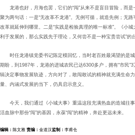
龙港也好，月海也罢，它们的“闯”从来不是盲目冒险，而是
聚为两句话：一是“无改革不龙港”。无例可循，就造先例；无
改革就延伸到哪里。二是“实践是检验真理的唯一标准”。《小城
利于发展的，那么实践先于理论，又何尝不是一种宝贵尝试”的
时任龙港镇党委书记陈定模回忆，当时老百姓最渴望的是城
期盼，到1987年，龙港的进城农民已达6300多户，拥有“市民
辑决定事物发展轨迹，方向对了，敢闯敢试的精神就充满生命力
量、内涵式发展的当下，仍具启示意义。
今天，我们通过《小城大事》重温这段充满热血的造城往事
活血脉中那份“闯”的基因，永葆“闯”的精神，奔赴更远未来。
编辑：
陈文雅
责编：
金道汉
监制：
李甫仓