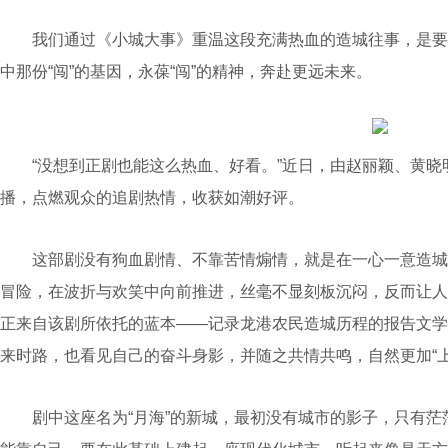
我们通过《小城大事》重温这段充满热血的造城往事，是要
中那份“闯”的基因，永葆“闯”的精神，奔赴更远未来。
“没想到正剧也能这么热血、好看。”近日，由赵丽颖、黄晓
播，点燃观众的追剧热情，收获如潮好评。
这部剧没有狗血剧情、不靠苦情煽情，就是在一心一意造城市
冒险，在波折与欢笑中向前推进，丝毫不显刻板沉闷，反而让人
正来自该剧所依托的蓝本——记录龙港农民造城历程的报告文学
来时路，也看见自己的奋斗身影，并随之共情共鸣，自然更加“
剧中这座名为“月海”的新城，最初没有城市的影子，只有茫