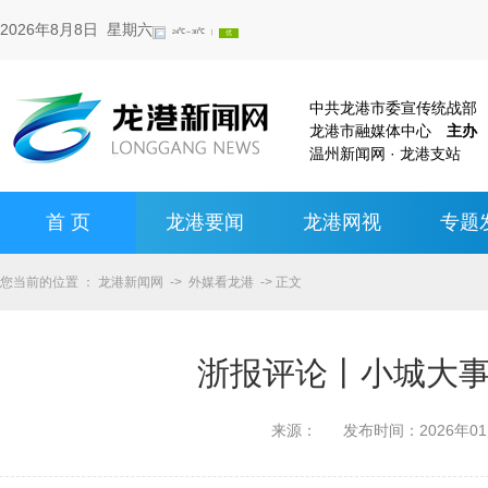
2026年8月8日 星期六
中共龙港市委宣传统战
龙港市融媒体中心
主办
温州新闻网 · 龙港支站
首 页
龙港要闻
龙港网视
专题
您当前的位置 ：
龙港新闻网
->
外媒看龙港
-> 正文
浙报评论丨小城大事
来源：
发布时间：
2026年0