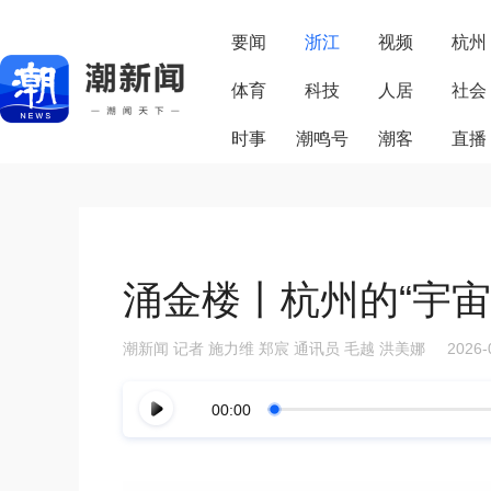
要闻
浙江
视频
杭州
体育
科技
人居
社会
时事
潮鸣号
潮客
直播
涌金楼丨杭州的“宇宙
潮新闻
记者 施力维 郑宸 通讯员 毛越 洪美娜
2026-
00:00