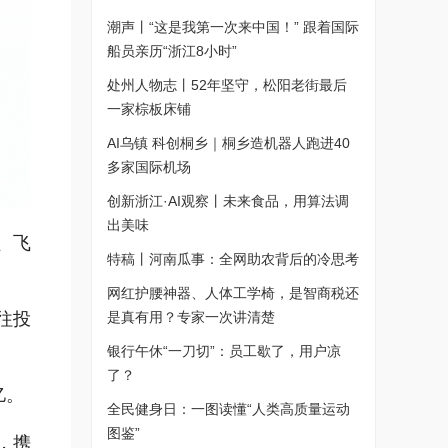
潮声丨“这是我第一次来中国！” 跟着国际
船员亲历“浙江8小时”
处州人物志丨52年坚守，松阳老街最后
一家棕板床铺
AI乌镇 科创桐乡｜桐乡造机器人跑进40
多家国际机场
创新浙江·AI观察丨未来食品，用算法调
出美味
、飞
特稿丨河南瓜事：全网助农背后的冷思考
网红护腰神器、人体工学椅，是智商税还
往投
是真有用？专家一次讲清楚
银行午休“一刀切”：员工歇了，用户凉
了？
亿。
全民健身日：一图读懂“人类高质量运动
图鉴”
，携