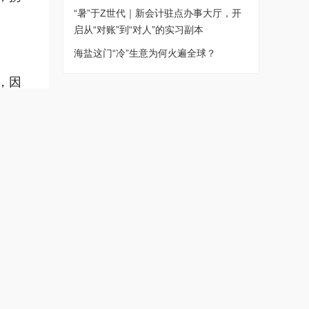
“暑”于Z世代｜新会计驻点办事大厅，开
启从“对账”到“对人”的实习副本
海盐这门“冷”生意为何火遍全球？
，因