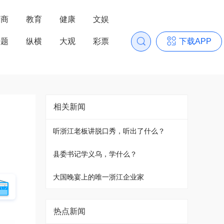
浙商
教育
健康
文娱
专题
纵横
大观
彩票
下载APP
相关新闻
听浙江老板讲脱口秀，听出了什么？
县委书记学义乌，学什么？
大国晚宴上的唯一浙江企业家
热点新闻