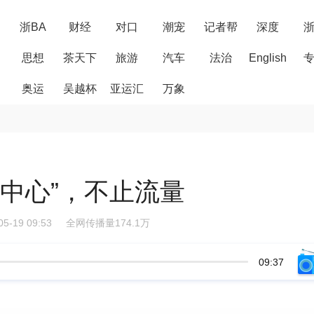
浙BA
财经
对口
潮宠
记者帮
深度
思想
茶天下
旅游
汽车
法治
English
奥运
吴越杯
亚运汇
万象
中心”，不止流量
05-19 09:53
全网传播量174.1万
09:37