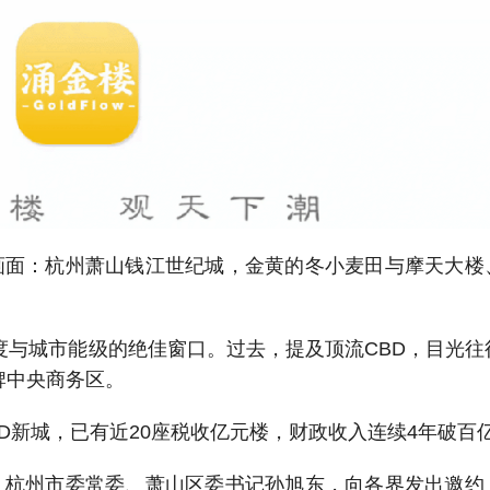
幅画面：杭州萧山钱江世纪城，金黄的冬小麦田与摩天大楼
度与城市能级的绝佳窗口。过去，提及顶流CBD，目光往
牌中央商务区。
BD新城，已有近20座税收亿元楼，财政收入连续4年破百
上，杭州市委常委、萧山区委书记孙旭东，向各界发出邀约