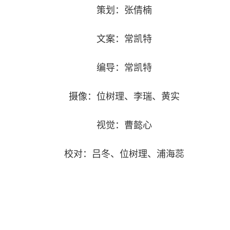
策划：张倩楠
文案：常凯特
编导：常凯特
摄像：位树理、李瑞、黄实
视觉：曹懿心
校对：吕冬、位树理、浦海蕊