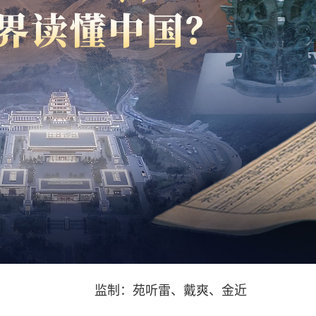
监制：苑听雷、戴爽、金近