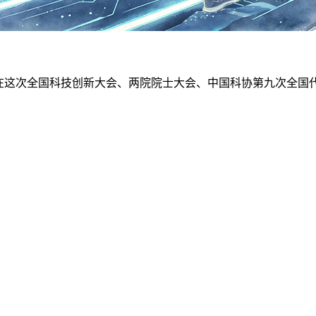
在这次全国科技创新大会、两院院士大会、中国科协第九次全国代
士发挥好科技领军作用，团结带领全国科技界特别是广大青年科
路，青年一代在前人基础上锐意创新。一传一接，传递的是智慧，
华裔学者姚期智放弃国外的优厚待遇，毅然选择回国育人。次年
士姚期智回信，肯定他在清华大学潜心耕耘、默默奉献、教书育人
高水平科技自立自强、建设教育强国科技强国作出新的贡献”。
出9位清华大学本科生特等奖得主、6位斯隆研究奖得主；本科生在读
科技创新接力棒，当好青年人才引领者的生动写照。