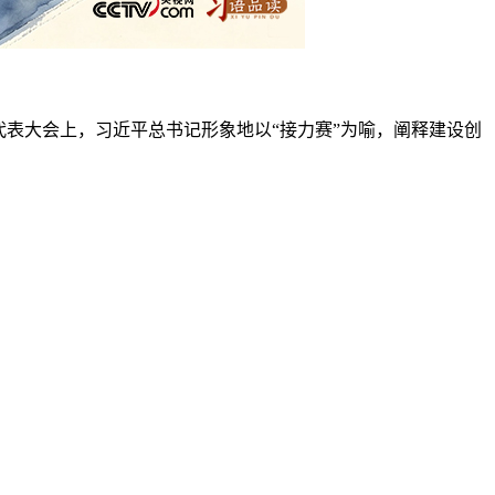
表大会上，习近平总书记形象地以“接力赛”为喻，阐释建设创
技人才为建设世界科技强国建功立业。
更是精神；接续的是使命，也是未来。
，他创办了清华学堂计算机科学实验班（姚班），旨在从本科生开
的事迹。总书记还勉励他“带领大家继续探索创新人才自主培养
期间累计发表论文600余篇，近330人次在计算机科学、人工智能