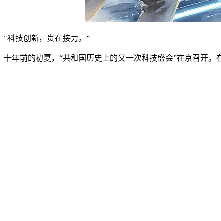
“科技创新，贵在接力。”
十年前的初夏，“共和国历史上的又一次科技盛会”在京召开。
新型国家需要一代又一代人前赴后继、接续奋斗，勉励两院院
在科技创新的“接力赛”中，老一辈科技工作者为后辈筑基铺
2004年，世界著名计算机学家、图灵奖创立以来首位获奖的
始，培养具有国际水平的一流计算机科学人才。
2024年仲夏时节，总书记给回国任教二十年的中国科学院院
模式”，“打造高水平的人才培养和科技创新基地”，“为实现
截至2025年12月，姚班累计培养近1200名学生，其中涌现
与量子信息领域国际顶级会议上作报告。
给姚期智院士的回信，正是总书记寄望老一辈科技工作者传好