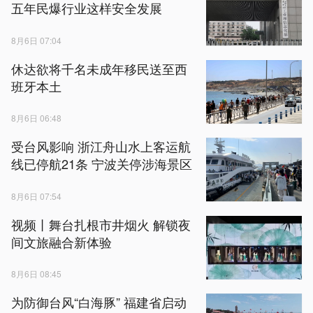
五年民爆行业这样安全发展
8月6日 07:04
休达欲将千名未成年移民送至西
班牙本土
8月6日 06:48
受台风影响 浙江舟山水上客运航
线已停航21条 宁波关停涉海景区
8月6日 07:54
视频丨舞台扎根市井烟火 解锁夜
间文旅融合新体验
8月6日 08:45
为防御台风“白海豚” 福建省启动