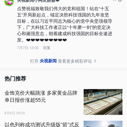
央视新闻小网友丽霞❤️
点赞祝福致敬我们伟大的党和祖国！站在“十五
五”开局新起点，锚定决胜科技强国的九年攻坚
目标，在以习近平同志为核心的党中央坚强领导
下，广大科技工作者正以“十年磨一剑”的坚定决
心和顽强意志，朝着建成科技强国的目标全速进
发。❤️❤️❤️❤️❤️❤️❤️❤️❤️
7月7日 12:02
回复
央视新闻
打开
查看更多精彩评论
热门推荐
金饰克价大幅跳涨 多家黄金品牌
单日报价涨超55元
8月6日 08:04
以色列称成功测试升级版“箭”式反