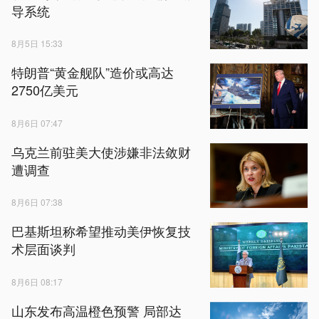
导系统
8月5日 15:33
特朗普“黄金舰队”造价或高达
2750亿美元
8月6日 07:47
乌克兰前驻美大使涉嫌非法敛财
遭调查
8月6日 07:38
巴基斯坦称希望推动美伊恢复技
术层面谈判
8月6日 08:17
山东发布高温橙色预警 局部达