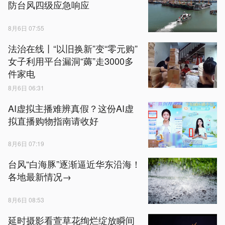
防台风四级应急响应
8月6日 07:55
法治在线丨“以旧换新”变“零元购”
女子利用平台漏洞“薅”走3000多
件家电
8月6日 06:31
AI虚拟主播难辨真假？这份AI虚
拟直播购物指南请收好
8月6日 07:19
台风“白海豚”逐渐逼近华东沿海！
各地最新情况→
8月6日 08:53
延时摄影看萱草花绚烂绽放瞬间