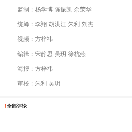
监制：杨学博 陈振凯 余荣华
统筹：李翔 胡洪江 朱利 刘杰
视频：方梓祎
编辑：宋静思 吴玥 徐杭燕
海报：方梓祎
审校：朱利 吴玥
全部评论
加油
加快实现科技强国