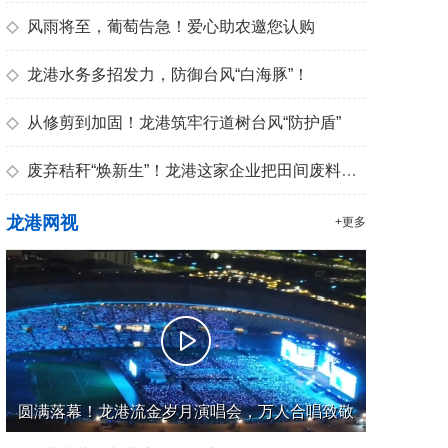
◇
风雨将至，葡萄告急！爱心助农邀您认购
◇
龙港水务多招发力，防御台风“白海豚”！
◇
从修剪到加固！龙港筑牢行道树台风“防护盾”
◇
废弃秸秆“焕新生”！龙港这家企业把田间废料变成优质有机肥
龙港网视
+更多
圆满落幕！龙港流金岁月演唱会，万人合唱致敬