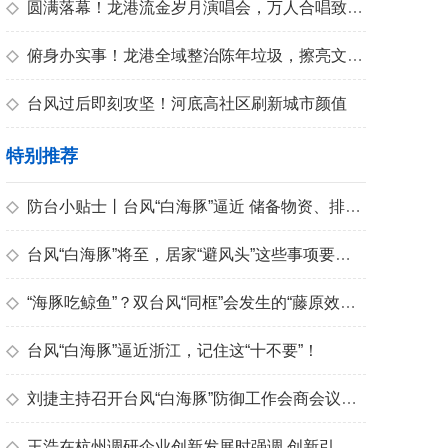
青春
◇
圆满落幕！龙港流金岁月演唱会，万人合唱致敬青春
◇
俯身办实事！龙港全域整治陈年垃圾，擦亮文明底色
◇
台风过后即刻攻坚！河底高社区刷新城市颜值
特别推荐
◇
防台小贴士丨台风“白海豚”逼近 储备物资、排查隐患很关键
◇
台风“白海豚”将至，居家“避风头”这些事项要注意
◇
“海豚吃鲸鱼”？双台风“同框”会发生的“藤原效应”来了解一下
◇
台风“白海豚”逼近浙江，记住这“十不要”！
◇
刘捷主持召开台风“白海豚”防御工作会商会议强调 坚决打赢防御台风“白海豚”攻坚仗
◇
王浩在杭州调研企业创新发展时强调 创新引领 激发活力 加快实现高质量发展