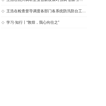
◇
王浩在检查督导调度各部门各系统防汛防台工作时强调 高度警觉 主动作为 落实落细防御台风“白海豚”各项工作
◇
学习·知行丨“敦煌，我心向往之”