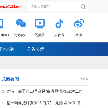
grmtzx@163.com
闻APP
龙港发布
视频号
抖音号
微博
图说龙港
公告公示
龙港要闻
+更多
◇
龙港市部署第13号台风“白海豚”防御应对工作
◇
精准画像把好资源“入口关”，龙港“星未来·童心筑梦”暑期托管创作营点亮儿童素养之光