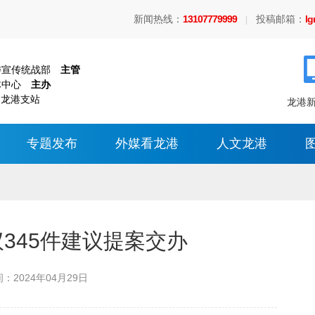
新闻热线：
13107779999
投稿邮箱：
l
|
委宣传统战部
主管
体中心
主办
 龙港支站
龙港新
专题发布
外媒看龙港
人文龙港
议345件建议提案交办
间：
2024年04月29日