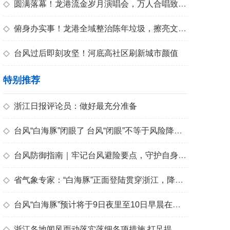
青春
◇
圆满落幕！龙港流金岁月演唱会，万人合唱致敬青春
◇
俯身办实事！龙港全域整治陈年垃圾，擦亮文明底色
◇
台风过后即刻攻坚！河底高社区刷新城市颜值
特别推荐
◇
浙江日报评论员：做好最充分准备
◇
台风“白海豚”闭眼了 台风“闭眼”不等于风险降低！
◇
台风防御指南｜牢记台风避险要点，守护自身安全台风来临，安全第一
◇
省气象专家：“白海豚”正面登陆贯穿浙江，降水强度雨量都将大于“巴威”
◇
台风“白海豚”预计将于9日夜里至10日早晨在苍南到象山一带沿海登陆
◇
浙江各地闻风而动落实落细各项措施 打足提前量 防御“白海豚”