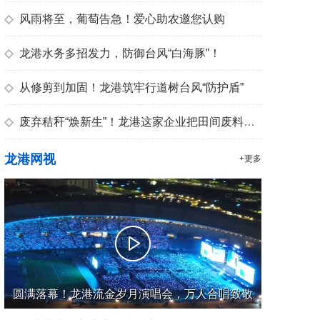
◇
风雨将至，葡萄告急！爱心助农邀您认购
◇
龙港水务多招发力，防御台风“白海豚”！
◇
从修剪到加固！龙港筑牢行道树台风“防护盾”
◇
废弃秸秆“焕新生”！龙港这家企业把田间废料变成优质有机肥
龙港网视
+更多
圆满落幕！龙港流金岁月演唱会，万人合唱致敬