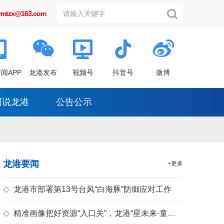
grmtzx@163.com
闻APP
龙港发布
视频号
抖音号
微博
图说龙港
公告公示
龙港要闻
+更多
◇
龙港市部署第13号台风“白海豚”防御应对工作
◇
精准画像把好资源“入口关”，龙港“星未来·童心筑梦”暑期托管创作营点亮儿童素养之光