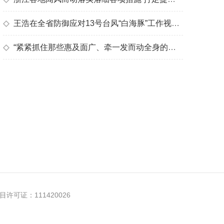
◇
王浩在全省防御应对13号台风“白海豚”工作视频调度会上强调 狠抓落实一贯到底 以工作确定性应对台风不确定性 确保交出防汛防台高分答卷
◇
“紧紧抓住那些惠及面广、牵一发而动全身的工作”
许可证：111420026