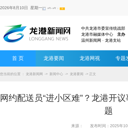
2026年8月10日 星期一
中共龙港市委宣传统战
龙港市融媒体中心
主办
温州新闻网 · 龙港支站
首 页
龙港要闻
龙港网视
专题
您当前的位置 ：
龙港新闻网
->
新闻中心
->
龙港要闻
-> 正文
网约配送员“进小区难”？龙港开议
题
来源：
发布时间：
2025年1