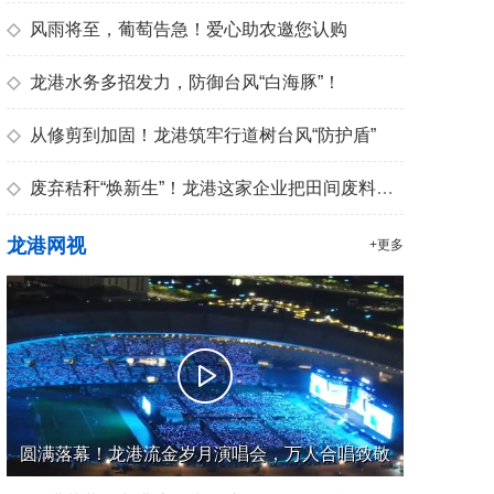
◇
风雨将至，葡萄告急！爱心助农邀您认购
◇
龙港水务多招发力，防御台风“白海豚”！
◇
从修剪到加固！龙港筑牢行道树台风“防护盾”
◇
废弃秸秆“焕新生”！龙港这家企业把田间废料变成优质有机肥
龙港网视
+更多
圆满落幕！龙港流金岁月演唱会，万人合唱致敬