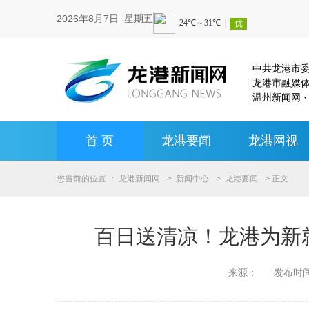
2026年8月7日 星期五
中共龙港市
龙港市融媒
温州新闻网 ·
首 页
龙港要闻
龙港网视
您当前的位置 ：
龙港新闻网
->
新闻中心
->
龙港要闻
-> 正文
百日送清凉！龙港为新就
来源：
发布时