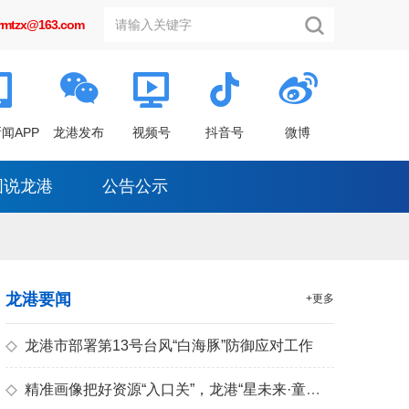
grmtzx@163.com
闻APP
龙港发布
视频号
抖音号
微博
图说龙港
公告公示
龙港要闻
+更多
◇
龙港市部署第13号台风“白海豚”防御应对工作
◇
精准画像把好资源“入口关”，龙港“星未来·童心筑梦”暑期托管创作营点亮儿童素养之光