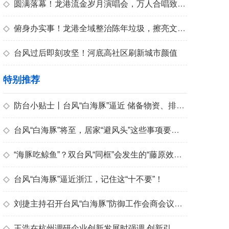
青春
◇
圆满落幕！龙港流金岁月演唱会，万人合唱致敬青春
◇
俯身办实事！龙港全域整治陈年垃圾，擦亮文明底色
◇
台风过后即刻攻坚！河底高社区刷新城市颜值
特别推荐
◇
防台小贴士丨台风“白海豚”逼近 储备物资、排查隐患很关键
◇
台风“白海豚”将至，居家“避风头”这些事项要注意
◇
“海豚吃鲸鱼”？双台风“同框”会发生的“藤原效应”来了解一下
◇
台风“白海豚”逼近浙江，记住这“十不要”！
◇
刘捷主持召开台风“白海豚”防御工作会商会议强调 坚决打赢防御台风“白海豚”攻坚仗
◇
王浩在杭州调研企业创新发展时强调 创新引领 激发活力 加快实现高质量发展