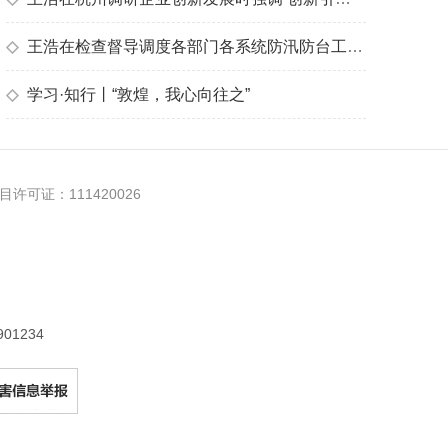
◇
王浩在检查督导调度各部门各系统防汛防台工作时强调 高度警觉 主动作为 落实落细防御台风“白海豚”各项工作
◇
学习·知行丨“敦煌，我心向往之”
许可证：111420026
1234