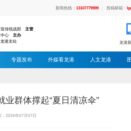
新闻热线：
13107779999
投稿邮箱：
l
|
委宣传统战部
主管
体中心
主办
 龙港支站
龙港新
专题发布
外媒看龙港
人文龙港
业群体撑起“夏日清凉伞”
间：
2026年07月07日