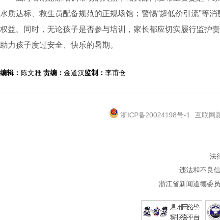
水质达标、救生员配备规范的正规场馆；警惕“超低价引流”等
权益。同时，无论孩子是否参与培训，家长都应切实履行监护责
助力孩子度过安全、快乐的暑期。
编辑：
陈文雅
责编：
金道汉
监制：
李甫仓
浙ICP备20024198号-1
互联网新
法
违法和不良信息
浙江省新闻道德委员会