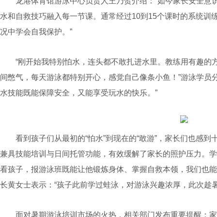
龙港体育馆游泳中心负责人王乃贺介绍：“如今家长安全意识
水和自救技巧融入每一节课。通常经过10到15个课时的系统训
况中学会自我保护。”
“刚开始我特别怕水，连头都不敢扎进水里。教练用有趣的方
间憋气，每天游泳都特别开心，感觉自己像条小鱼！”游泳学员
水技能既能保障安全，又能享受玩水的快乐。”
看到孩子们从最初的“怕水”到现在的“敢游”，家长们也感到
兼具技能培训与日间托管功能，有效缓解了家长的照护压力。学
看孩子，报游泳班既能让他锻炼身体、掌握自救本领，我们也能
长黄女士表示：“孩子此前学过蛙泳，对游泳兴趣浓厚，此次趁
面对暑期游泳培训市场的火热，相关部门发布重要提醒：家