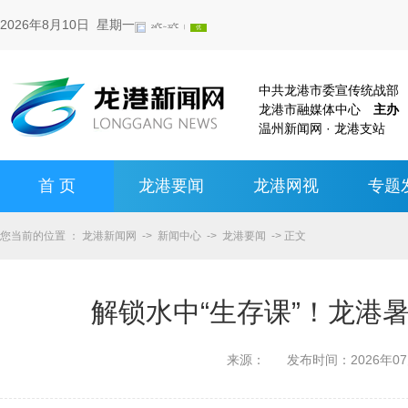
2026年8月10日 星期一
中共龙港市委宣传统战
龙港市融媒体中心
主办
温州新闻网 · 龙港支站
首 页
龙港要闻
龙港网视
专题
您当前的位置 ：
龙港新闻网
->
新闻中心
->
龙港要闻
-> 正文
解锁水中“生存课”！龙港
来源：
发布时间：
2026年0