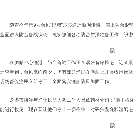
随着今年第9号台风“巴威”逐步逼近浙闽沿海，海上防台形
全面进入防台备战状态，抓实抓细各项防台防汛准备工作，织密
在舥艚中心渔港，防台备勤工作正在紧张有序推进。记者跟
巡查看到，台风来临前夕，仍有部分渔民在渔船上开展收尾伏休
现场督促渔民立即停工，全面落实渔船防风加固工作。
龙港市海洋与渔业执法大队工作人员章朝林介绍：“前甲板还
能进行收尾，现在要让他们停止一切作业，对码头缆绳和渔船进