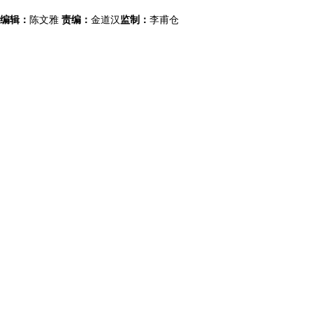
编辑：
陈文雅
责编：
金道汉
监制：
李甫仓