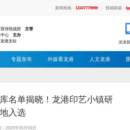
新闻热线：
13107779999
投稿邮箱：
l
|
委宣传统战部
主管
体中心
主办
 龙港支站
龙港新
专题发布
外媒看龙港
人文龙港
库名单揭晓！龙港印艺小镇研
地入选
间：
2026年06月04日