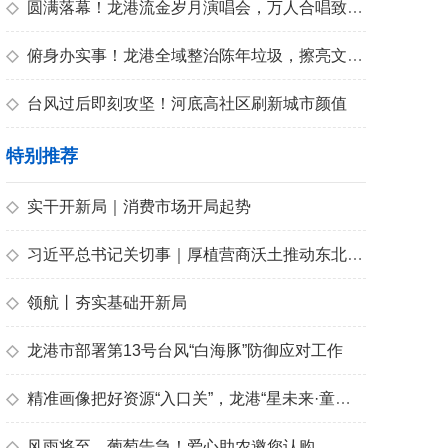
青春
◇
圆满落幕！龙港流金岁月演唱会，万人合唱致敬青春
◇
俯身办实事！龙港全域整治陈年垃圾，擦亮文明底色
◇
台风过后即刻攻坚！河底高社区刷新城市颜值
特别推荐
◇
实干开新局｜消费市场开局起势
◇
习近平总书记关切事｜厚植营商沃土推动东北全面振兴
◇
领航丨夯实基础开新局
◇
龙港市部署第13号台风“白海豚”防御应对工作
◇
精准画像把好资源“入口关”，龙港“星未来·童心筑梦”暑期托管创作营点亮儿童素养之光
◇
风雨将至，葡萄告急！爱心助农邀您认购