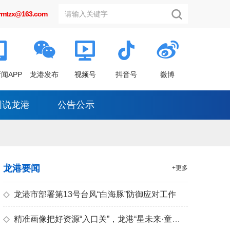
grmtzx@163.com
闻APP
龙港发布
视频号
抖音号
微博
图说龙港
公告公示
龙港要闻
+更多
◇
龙港市部署第13号台风“白海豚”防御应对工作
◇
精准画像把好资源“入口关”，龙港“星未来·童心筑梦”暑期托管创作营点亮儿童素养之光