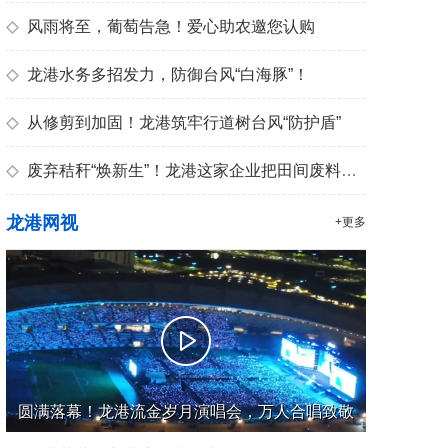
◇
风雨将至，葡萄告急！爱心助农邀您认购
◇
龙港水务多招发力，防御台风“白海豚”！
◇
从修剪到加固！龙港筑牢行道树台风“防护盾”
◇
废弃秸秆“焕新生”！龙港这家企业把田间废料变成优质有机肥
龙港网视
+更多
圆满落幕！龙港流金岁月演唱会，万人合唱致敬