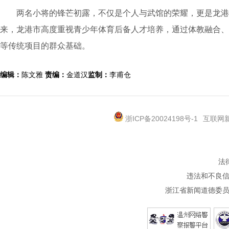
两名小将的锋芒初露，不仅是个人与武馆的荣耀，更是龙港
来，龙港市高度重视青少年体育后备人才培养，通过体教融合、
等传统项目的群众基础。
编辑：
陈文雅
责编：
金道汉
监制：
李甫仓
浙ICP备20024198号-1
互联网新
法
违法和不良信息
浙江省新闻道德委员会