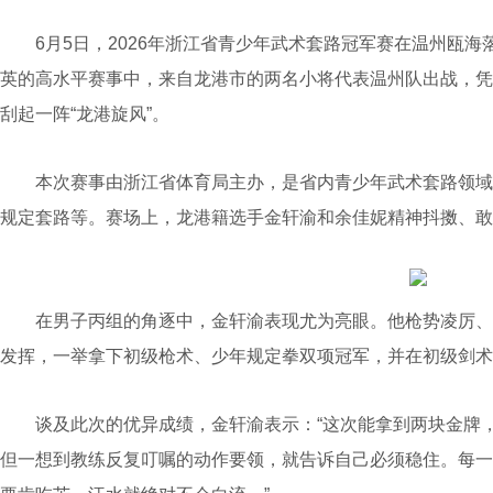
6月5日，2026年浙江省青少年武术套路冠军赛在温州瓯海落
英的高水平赛事中，来自龙港市的两名小将代表温州队出战，凭借
刮起一阵“龙港旋风”。
本次赛事由浙江省体育局主办，是省内青少年武术套路领域
规定套路等。赛场上，龙港籍选手金轩渝和余佳妮精神抖擞、敢
在男子丙组的角逐中，金轩渝表现尤为亮眼。他枪势凌厉、
发挥，一举拿下初级枪术、少年规定拳双项冠军，并在初级剑术
谈及此次的优异成绩，金轩渝表示：“这次能拿到两块金牌，
但一想到教练反复叮嘱的动作要领，就告诉自己必须稳住。每一