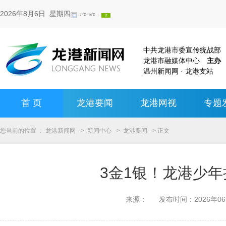
2026年8月6日 星期四
中共龙港市委宣传统战
龙港市融媒体中心
主办
温州新闻网 · 龙港支站
首 页
龙港要闻
龙港网视
专题
您当前的位置 ：
龙港新闻网
->
新闻中心
->
龙港要闻
-> 正文
3金1银！龙港少
来源：
发布时间：
2026年0