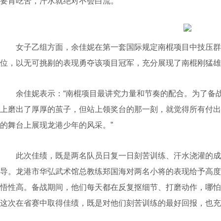
要肯吃苦，汗水就绝对不会白流。”
女子乙组方面，余佳妮在第一套国际规定南棍项目中技压群
位，以无可挑剔的表现勇夺该项目冠军，充分展现了南棍刚猛雄
余佳妮表示：“南棍项目最讲究力量和节奏的配合。为了备战
上磨出了厚厚的茧子，但站上领奖台的那一刻，就觉得所有付出
的舞台上展现龙港少年的风采。”
此次佳绩，既是两名队员日复一日刻苦训练、汗水浇灌的成
导。龙港市华弘武术馆总教练郑国海对两名小将的表现给予高度
悟性高。备战期间，他们每天都在反复抠细节、打磨动作，哪怕
这次在省赛中取得佳绩，既是对他们刻苦训练的最好回报，也充