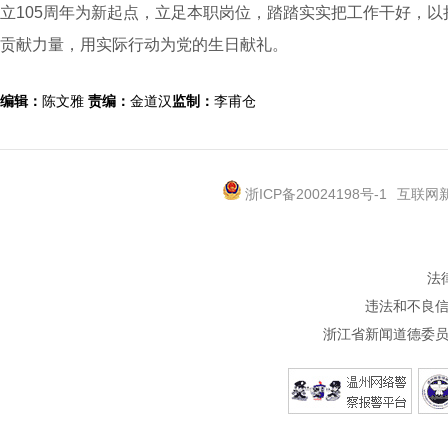
立105周年为新起点，立足本职岗位，踏踏实实把工作干好，
贡献力量，用实际行动为党的生日献礼。
编辑：
陈文雅
责编：
金道汉
监制：
李甫仓
浙ICP备20024198号-1
互联网新
法
违法和不良信息
浙江省新闻道德委员会