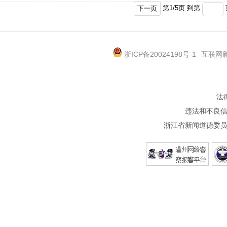
第
1
/
5
页 到第
下一页
浙ICP备20024198号-1
互联网新
法
违法和不良信息
浙江省新闻道德委员会