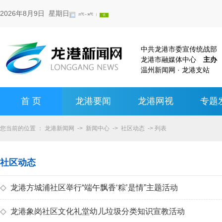
2026年8月9日 星期日
中共龙港市委宣传统战
龙港市融媒体中心
主办
温州新闻网 · 龙港支站
首 页
龙港要闻
龙港网视
专题
您当前的位置 ：
龙港新闻网
->
新闻中心
->
社区动态
-> 列表
社区动态
◇
龙港方城浦社区举行“端午飘香‘粽’是情”主题活动
◇
龙港象岗社区文化礼堂幼儿垃圾分类知识宣教活动